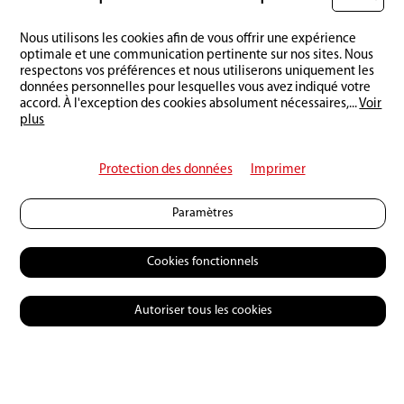
Nous utilisons les cookies afin de vous offrir une expérience
optimale et une communication pertinente sur nos sites. Nous
respectons vos préférences et nous utiliserons uniquement les
données personnelles pour lesquelles vous avez indiqué votre
accord. À l'exception des cookies absolument nécessaires,
...
Voir
plus
Protection des données
Imprimer
Paramètres
Cookies fonctionnels
Autoriser tous les cookies
© 2026 Petri Heil
Contact
CGV