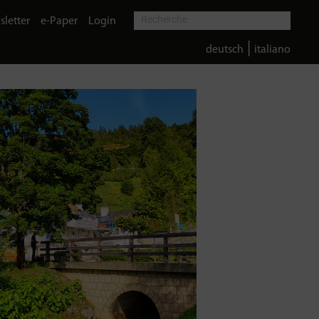
letter
e-Paper
Login
|
deutsch
italiano