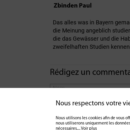
Zbinden Paul
Das alles was in Bayern gemac
die Meinung angeblich studier
die das Gewässer und die Hab
zweifelhaften Studien kennen
Rédigez un commentai
Nous respectons votre vi
Nous utilisons les cookies afin de vous 
nous utiliserons uniquement les données
nécessaires,
...
Voir plus