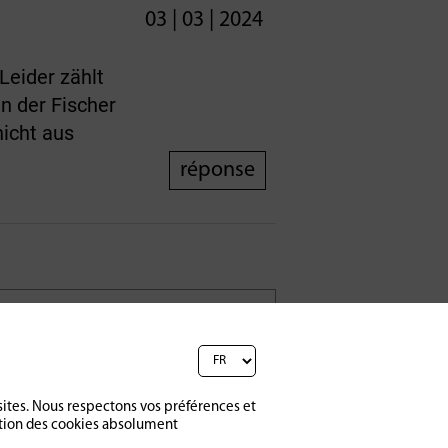
03 | 03 | 2024
Leider zählt
n der Fischer
icht aus
réponse
sites. Nous respectons vos préférences et
ption des cookies absolument