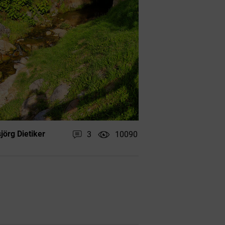
örg Dietiker
3
10090