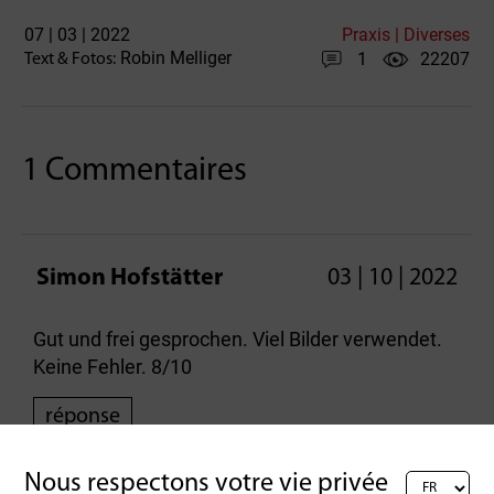
07 | 03 | 2022
Praxis | Diverses
Robin Melliger
1
22207
Text & Fotos:
1 Commentaires
Simon Hofstätter
03 | 10 | 2022
Gut und frei gesprochen. Viel Bilder verwendet.
Keine Fehler. 8/10
réponse
Nous respectons votre vie privée