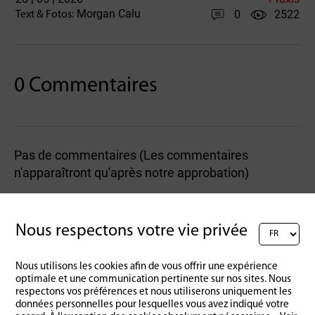
Morgan Calu
0
2522
Text & Fotos:
0 Commentaires
Pas de commentaires (Les commentaires
n'apparaîtront qu'après notre approbation)
Rédigez un commentaire :
Nous respectons votre vie privée
Nous utilisons les cookies afin de vous offrir une expérience
optimale et une communication pertinente sur nos sites. Nous
respectons vos préférences et nous utiliserons uniquement les
données personnelles pour lesquelles vous avez indiqué votre