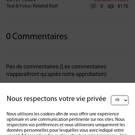
Roland Kurt
0
6176
Text & Fotos:
0 Commentaires
Pas de commentaires (Les commentaires
n'apparaîtront qu'après notre approbation)
Rédigez un commentaire :
Nous respectons votre vie privée
Nous utilisons les cookies afin de vous offrir une expérience
optimale et une communication pertinente sur nos sites. Nous
respectons vos préférences et nous utiliserons uniquement les
données personnelles pour lesquelles vous avez indiqué votre