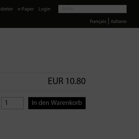
letter
e-Paper
Login
|
français
italiano
EUR 10.80
In den Warenkorb