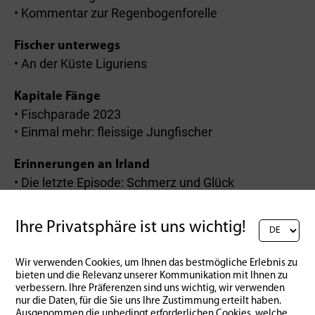
• Kommentar zur Regenbogenforelle
Fischer unterwegs
• An der Küste Liguriens
Kapitale Fänge
• Fischparade 2023
• Einmal mehr: fleissige Jungfischer
Erinnerungen an Irland
• Die letzte Episode: Schmerz und Glück
Ihre Privatsphäre ist uns wichtig!
Zurück zur Übersicht
Wir verwenden Cookies, um Ihnen das bestmögliche Erlebnis zu
bieten und die Relevanz unserer Kommunikation mit Ihnen zu
verbessern. Ihre Präferenzen sind uns wichtig, wir verwenden
nur die Daten, für die Sie uns Ihre Zustimmung erteilt haben.
Ausgenommen die unbedingt erforderlichen Cookies, welche
...