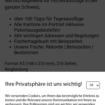
Nachschlagewerk für Fischerausflüge in der
ganzen­ Schweiz.
über 100 Tipps für Tagesausflüge
Alle Kantone im Portrait inklusive
Patentausgabestellen
Alle wichtigen Adressen und Regelungen
Fischertagebuch mit Beisszeiten
Unsere Fische: Rekorde | Beisszeiten |
Bestimmen
Format A5 (148 x 210 mm), 216 Seiten,
Ringbindung
Ihre Privatsphäre ist uns wichtig!
Zurück zur Übersicht
Wir verwenden Cookies, um Ihnen das bestmögliche Erlebnis zu
bieten und die Relevanz unserer Kommunikation mit Ihnen zu
verbessern. Ihre Präferenzen sind uns wichtig, wir verwenden