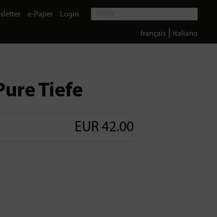
letter
e-Paper
Login
|
français
italiano
ure Tiefe
EUR 42.00