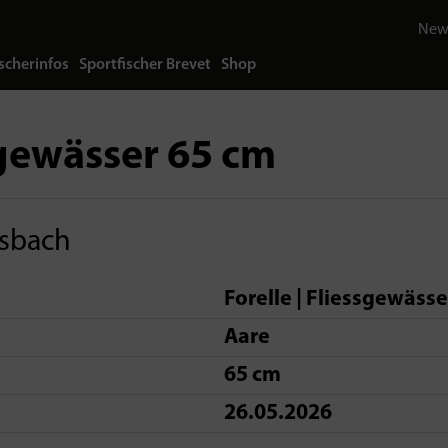
News
scherinfos
Sportfischer Brevet
Shop
sgewässer 65 cm
ssbach
Forelle | Fliessgewässe
Aare
65 cm
26.05.2026