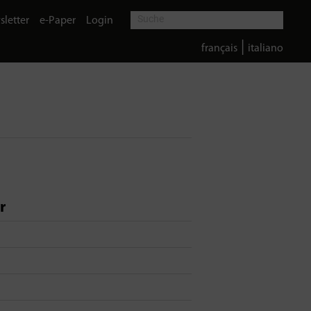
letter
e-Paper
Login
|
français
italiano
r