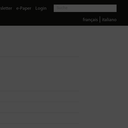
letter
e-Paper
Login
|
français
italiano