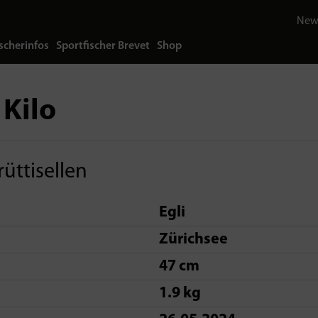
News
scherinfos
Sportfischer Brevet
Shop
 Kilo
üttisellen
Egli
Zürichsee
47 cm
1.9 kg