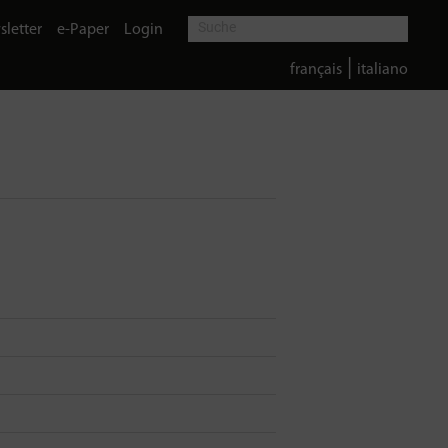
letter
e-Paper
Login
|
français
italiano