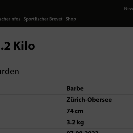
News
scherinfos
Sportfischer Brevet
Shop
.2 Kilo
urden
Barbe
Zürich-Obersee
74 cm
3.2 kg