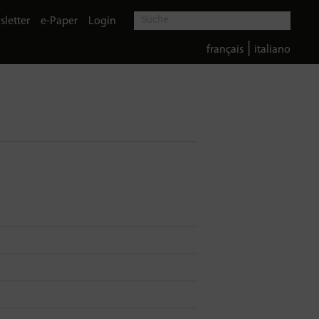
letter
e-Paper
Login
|
français
italiano