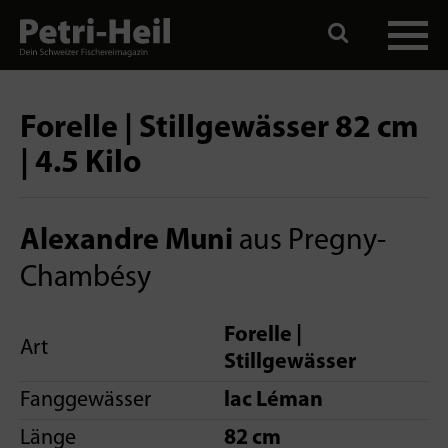
Forelle | Stillgewässer 82 cm
| 4.5 Kilo
Alexandre Muni
aus Pregny-
Chambésy
Forelle |
Art
Stillgewässer
Fanggewässer
lac Léman
Länge
82 cm