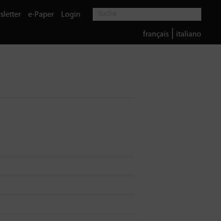
letter
e-Paper
Login
|
français
italiano