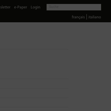
letter
e-Paper
Login
|
français
italiano