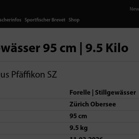
News
scherinfos
Sportfischer Brevet
Shop
ewässer 95 cm | 9.5 Kilo
us Pfäffikon SZ
Forelle | Stillgewässer
Zürich Obersee
95 cm
9.5 kg