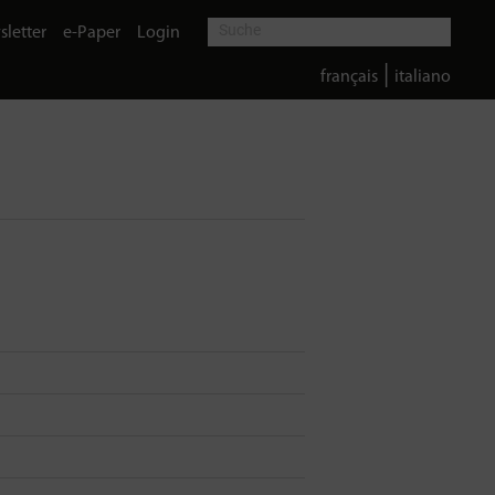
letter
e-Paper
Login
|
français
italiano