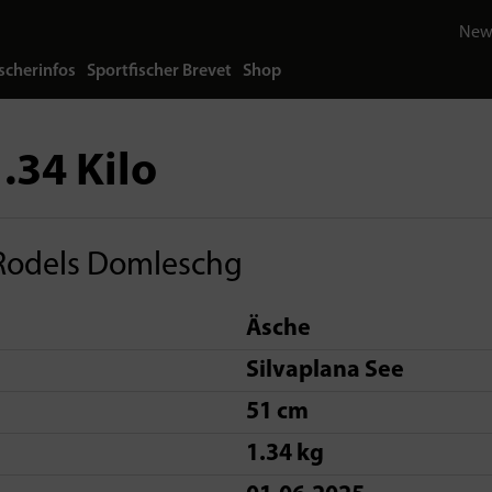
News
scherinfos
Sportfischer Brevet
Shop
.34 Kilo
Rodels Domleschg
Äsche
Silvaplana See
51 cm
1.34 kg