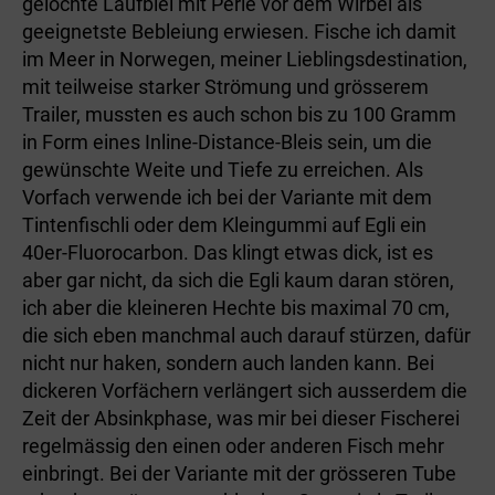
gelochte Laufblei mit Perle vor dem Wirbel als
geeignetste Bebleiung erwiesen. Fische ich damit
im Meer in Norwegen, meiner Lieblingsdestination,
mit teilweise starker Strömung und grösserem
Trailer, mussten es auch schon bis zu 100 Gramm
in Form eines Inline-Distance-Bleis sein, um die
gewünschte Weite und Tiefe zu erreichen. Als
Vorfach verwende ich bei der Variante mit dem
Tintenfischli oder dem Kleingummi auf Egli ein
40er-Fluorocarbon. Das klingt etwas dick, ist es
aber gar nicht, da sich die Egli kaum daran stören,
ich aber die kleineren Hechte bis maximal 70 cm,
die sich eben manchmal auch darauf stürzen, dafür
nicht nur haken, sondern auch landen kann. Bei
dickeren Vorfächern verlängert sich ausserdem die
Zeit der Absinkphase, was mir bei dieser Fischerei
regelmäs­sig den einen oder anderen Fisch mehr
einbringt. Bei der Variante mit der grös­seren Tube