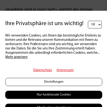
«Insekten sind ja ganz nett», spricht die grosse
Bachforelle, «aber satt werde ich davon nicht!» Wir
alle wissen es: Bachforellen sind Raubfische.
Ihre Privatsphäre ist uns wichtig!
Forellen haben alle Möglichkeiten, Kleinfische zu
packen und zu verschlingen, denn sie sind flink,
Wir verwenden Cookies, um Ihnen das bestmögliche Erlebnis zu
stark und mit scharfen Zähnen ausgestattet.
bieten und die Relevanz unserer Kommunikation mit Ihnen zu
verbessern. Ihre Präferenzen sind uns wichtig, wir verwenden
Spinnfischer greifen zu Wobblern, Spinnern und
nur die Daten, für die Sie uns Ihre Zustimmung erteilt haben.
anderen Ködern; sie haben eine reiche Auswahl
Ausgenommen die unbedingt erforderlichen Cookies, welche
...
und sind deshalb in der Regel erfolgreicher als wir
Mehr anzeigen
Fliegenfischer. Das muss man ehrlich zugeben.
Uns bleibt eine Waffe, der Streamer, nur er kann die
Datenschutz
Impressum
deftige Kost imitieren, die eine Raubforelle
bevorzugt.
Einstellungen
Ein Versuch lohnt sich unbedingt! Das Fischen mit
Nur funktionale Cookies
der Trockenfliege und Nymphe, nennen wir es mal
das feine Fischen, ist eine Freude. Aber wer grosse