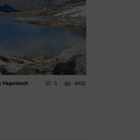
k Hagenbuch
0
4930