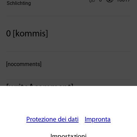
Schlichting
0 [kommis]
[nocomments]
[writeAcomment]
Protezione dei dati
Impronta
Impostazioni