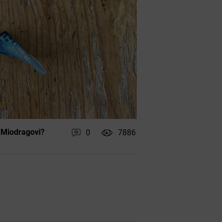
 Miodragovi?
0
7886