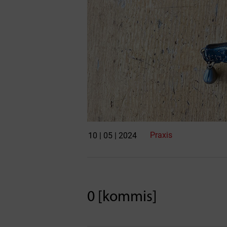
Praxis
10 | 05 | 2024
0 [kommis]