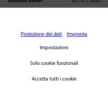
Andreas Keller
02 | 01 | 2026
Ich habe es erlebt, am Greifensee, Silbersteg.
Aus Frust, dass der Kollege die grossen Egli's
fing, hat sein Kollege neben an, sein kleines Eli
mit einem Fusstritt ins Wasser zurückgesetzt.
Protezione dei dati
Impronta
Behandle den gefangenen Fisch mit Respekt,
das gilt erst recht für Fische, die wieder
Impostazioni
ausgesetzt werden. Sie haben das Leben noch
vor sich.
Solo cookie funzionali
Risposte
Accetta tutti i cookie
[writeAcomment]