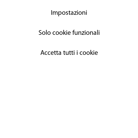
Kann man angezeigt werden, wenn der Fisch
Impostazioni
während der Betäubung (Kopfschlag) aus der
Hand rutscht und wegschwimmt (am Ufer wo
man den Fisch ohne Feumer am Kiemen packen
Solo cookie funzionali
kann)?
Risposte
Accetta tutti i cookie
1 Antworten anzeigen
[writeAcomment]