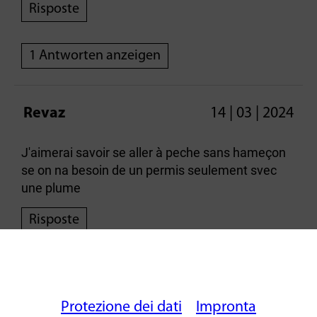
Risposte
1 Antworten anzeigen
Revaz
14 | 03 | 2024
J'aimerai savoir se aller à peche sans hameçon
se on na besoin de un permis seulement svec
une plume
Risposte
Theodor
26 | 05 | 2024
Protezione dei dati
Impronta