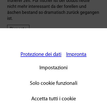
früherer zeit. Für fischer ist der doubs heute
nicht mehr interessant da der forellen und
äschen bestand so dramatisch zurück gegangen
ist.
Risposte
[writeAcomment]
Protezione dei dati
Impronta
Impostazioni
Solo cookie funzionali
Accetta tutti i cookie