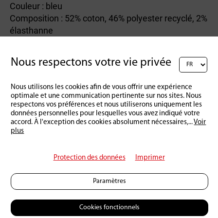
Couleur : bleu
Composition : 52% coton, 46% polyester recyclé, 2%
élasthanne
Taille : S, M, L, XL
Nous respectons votre vie privée
Nous utilisons les cookies afin de vous offrir une expérience
Retour à l'aperçu
optimale et une communication pertinente sur nos sites. Nous
respectons vos préférences et nous utiliserons uniquement les
données personnelles pour lesquelles vous avez indiqué votre
accord. À l'exception des cookies absolument nécessaires,
...
Voir
plus
Protection des données
Imprimer
Paramètres
Cookies fonctionnels