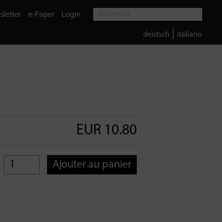
letter
e-Paper
Login
|
deutsch
italiano
EUR 10.80
Ajouter au panier