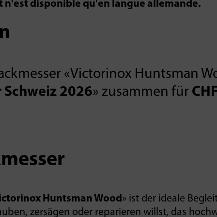
it n'est disponible qu'en langue allemande.
n
ackmesser «Victorinox Huntsman Wo
r Schweiz 2026
» zusammen für
CHF
kmesser
ictorinox Huntsman Wood
» ist der ideale Begl
auben, zersägen oder reparieren willst, das hoch