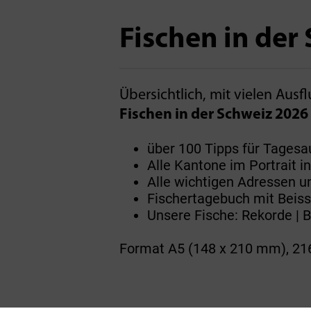
Fischen in der
Übersichtlich­, mit vielen Aus
Fischen in der Schweiz 2026
über 100 Tipps für Tagesa
Alle Kantone im Portrait i
Alle wichtigen Adressen 
Fischertagebuch mit Beiss
Unsere Fische: Rekorde | 
Format A5 (148 x 210 mm), 216