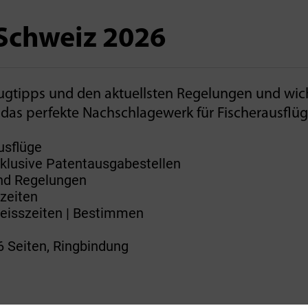
 Schweiz 2026
flugtipps und den aktuellsten Regelungen­ und wic
das perfekte Nachschlagewerk für Fischerausflüge
usflüge
nklusive Patentausgabestellen
und Regelungen
zeiten
Beisszeiten | Bestimmen
 Seiten, Ringbindung