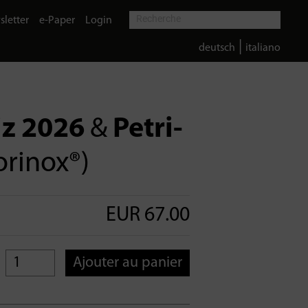
letter
e-Paper
Login
|
deutsch
italiano
iz 2026
&
Petri-
orinox®)
EUR 67.00
Ajouter au panier