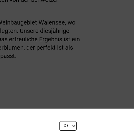
 Weinbaugebiet Walensee, wo
legten. Unsere diesjährige
as erfreuliche Ergebnis ist ein
rblumen, der perfekt ist als
passt.