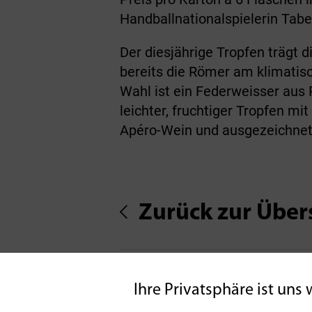
Handballnationalspielerin Tab
Der diesjährige Tropfen trägt
bereits die Römer am klimatisc
Wahl ist ein Federweisser aus P
leichter, fruchtiger Tropfen m
Apéro-Wein und ausgezeichnet
Zurück zur Über
Ihre Privatsphäre ist uns 