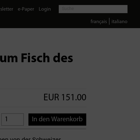
letter
e-Paper
Login
|
français
italiano
um Fisch des
EUR 151.00
In den Warenkorb
eben von der Schweizer