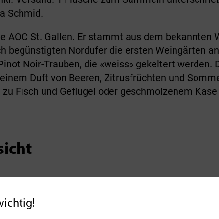
ea Schmid.
 die AOC St. Gallen. Er stammt aus dem bekannten
h begünstigten Nordufer die ersten Weingärten an
inot Noir-Trauben, die «weiss» gekeltert werden. D
it einem Duft von Beeren, Zitrusfrüchten und Somme
 zu Fisch und Geflügel oder geschmolzenem Käse 
sicht
wichtig!