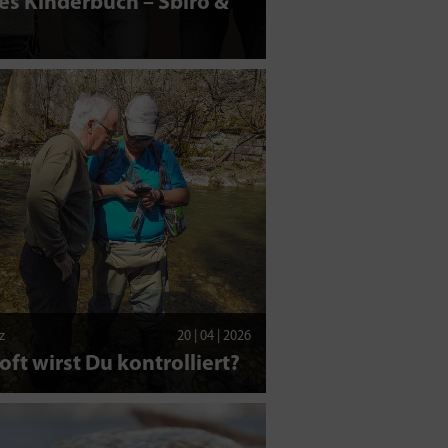
s Kinderbuch – Sbiro &
z
20 | 04 | 2026
oft wirst Du kontrolliert?