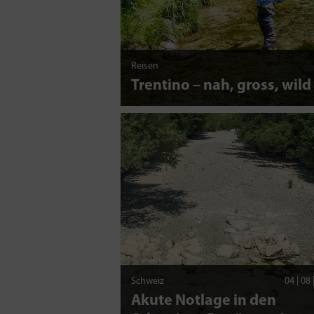
Reisen
Trentino – nah, gross, wild
Schweiz
04 | 08
Akute Notlage in den