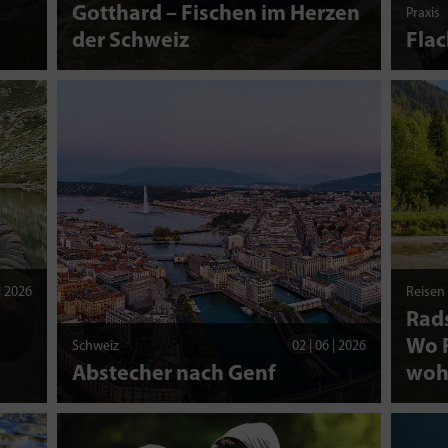
d
Gotthard – Fischen im Herzen
Praxis
der Schweiz
Fla
 | 2026
Reisen
Rads
Wo F
Schweiz
02 | 06 | 2026
Abstecher nach Genf
woh