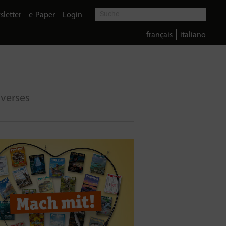
letter
e-Paper
Login
|
français
italiano
iverses